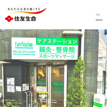
MENU
ス
ミ
セ
イ
法
人
ク
ラ
ブ