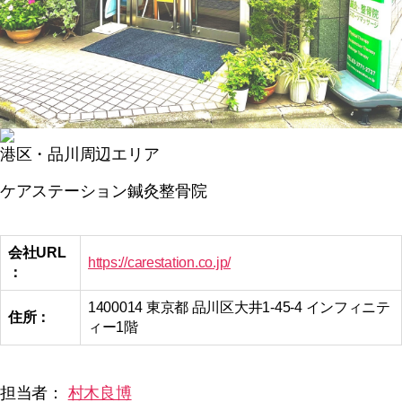
港区・品川周辺エリア
ケアステーション鍼灸整骨院
会社URL
https://carestation.co.jp/
：
1400014 東京都 品川区大井1-45-4 インフィニテ
住所：
ィー1階
担当者：
村木良博